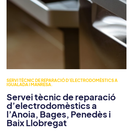
SERVI TÈCNIC DE REPARACIÓ D’ELECTRODOMÈSTICS A
IGUALADA I MANRESA.
Servei tècnic de reparació
d’electrodomèstics a
l’Anoia, Bages, Penedès i
Baix Llobregat